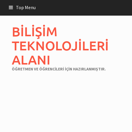
Skip
Top Menu
to
content
BİLİŞİM
TEKNOLOJİLERİ
ALANI
ÖĞRETMEN VE ÖĞRENCİLERİ İÇİN HAZIRLANMIŞTIR.