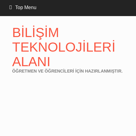
Skip
Top Menu
to
content
BİLİŞİM
TEKNOLOJİLERİ
ALANI
ÖĞRETMEN VE ÖĞRENCİLERİ İÇİN HAZIRLANMIŞTIR.