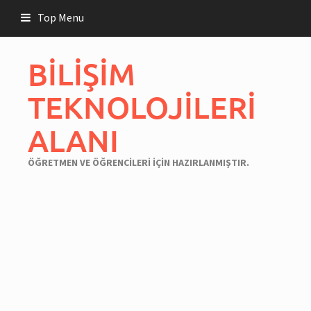
Skip
Top Menu
to
content
BİLİŞİM
TEKNOLOJİLERİ
ALANI
ÖĞRETMEN VE ÖĞRENCİLERİ İÇİN HAZIRLANMIŞTIR.